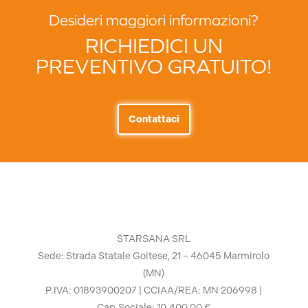
Desideri maggiori informazioni?
RICHIEDICI UN
PREVENTIVO GRATUITO!
Contattaci
STARSANA SRL
Sede: Strada Statale Goitese, 21 – 46045 Marmirolo
(MN)
P.IVA: 01893900207 | CCIAA/REA: MN 206998 |
Cap.Sociale: 10.400,00 €