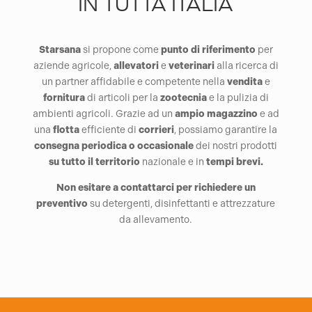
IN TUTTA ITALIA
Starsana
si propone come
punto di riferimento
per
aziende agricole,
allevatori
e
veterinari
alla ricerca di
un partner affidabile e competente nella
vendita
e
fornitura
di articoli per la
zootecnia
e la pulizia di
ambienti agricoli. Grazie ad un
ampio magazzino
e ad
una
flotta
efficiente di
corrieri
, possiamo garantire la
consegna periodica o occasionale
dei nostri prodotti
su tutto il territorio
nazionale e in
tempi brevi.
Non esitare a contattarci per richiedere un
preventivo
su detergenti, disinfettanti e attrezzature
da allevamento.