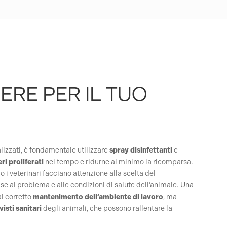
ERE PER IL TUO
lizzati, è fondamentale utilizzare
spray disinfettanti
e
eri
proliferati
nel tempo e ridurne al minimo la ricomparsa.
o i veterinari facciano attenzione alla scelta del
ase al problema e alle condizioni di salute dell’animale. Una
al corretto
mantenimento
dell’ambiente di lavoro
, ma
visti
sanitari
degli animali, che possono rallentare la