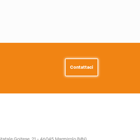
Contattaci
Statale Goitese, 21 – 46045 Marmirolo (MN)