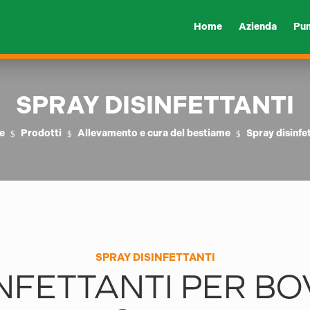
Home
Azienda
Pun
SPRAY DISINFETTANTI
e
Prodotti
Allevamento e cura del bestiame
Spray disinfe
$
$
$
SPRAY DISINFETTANTI
NFETTANTI PER BOVI