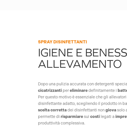
SPRAY DISINFETTANTI
IGIENE E BENESS
ALLEVAMENTO
Dopo una pulizia accurata con detergenti specia
cicatrizzanti
per
eliminare
definitamente i
batt
Per questo motivo è essenziale che gli allevatori 
disinfettante adatto, scegliendo il prodotto in b
scelta
corretta
dei disinfettanti non
giova
solo 
permette di
risparmiare
sui
costi
legati a
impre
produttività complessiva.