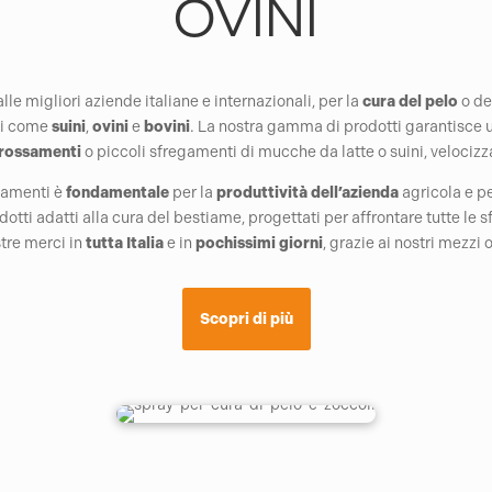
OVINI
lle migliori aziende italiane e internazionali, per la
cura del pelo
o de
ali come
suini
,
ovini
e
bovini
. La nostra gamma di prodotti garantisce
rossamenti
o piccoli sfregamenti di mucche da latte o suini, velocizz
vamenti è
fondamentale
per la
produttività
dell’azienda
agricola e pe
dotti adatti alla cura del bestiame, progettati per affrontare tutte le 
tre merci in
tutta Italia
e in
pochissimi
giorni
, grazie ai nostri mezzi 
Scopri di più