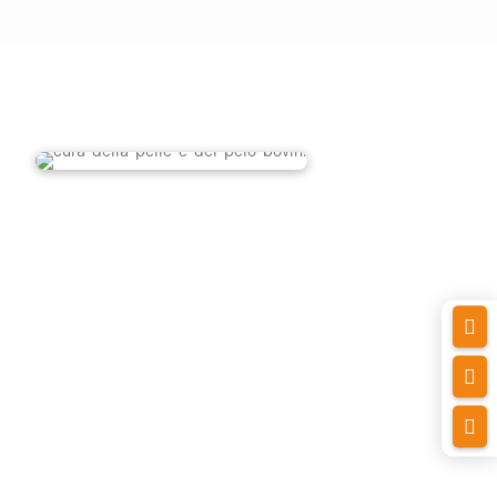


